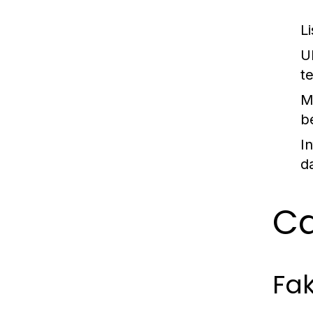
L
Ul
t
M
b
I
d
Ca
Fa