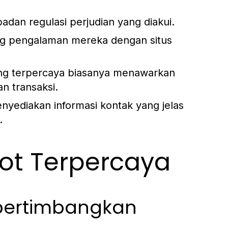
 badan regulasi perjudian yang diakui.
ang pengalaman mereka dengan situs
ng terpercaya biasanya menawarkan
 transaksi.
nyediakan informasi kontak yang jelas
.
lot Terpercaya
ipertimbangkan