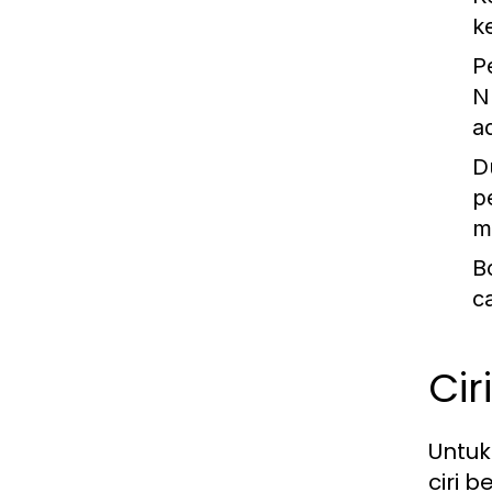
k
P
N
a
D
p
m
B
c
Cir
Untuk
ciri be