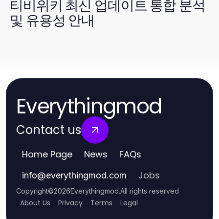
티비위키 최신 업데이트 통합 분석
및 유용성 안내
Everythingmod
Contact us
Home Page
News
FAQs
Jobs
info
@
everythingmod.com
Copyright
©
2026
Everythingmod
.
All rights reserved
About Us
Privacy
Terms
Legal