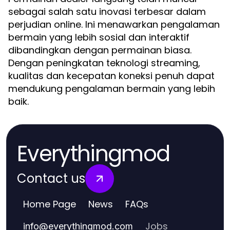
sebagai salah satu inovasi terbesar dalam
perjudian online. Ini menawarkan pengalaman
bermain yang lebih sosial dan interaktif
dibandingkan dengan permainan biasa.
Dengan peningkatan teknologi streaming,
kualitas dan kecepatan koneksi penuh dapat
mendukung pengalaman bermain yang lebih
baik.
Everythingmod
Contact us
Home Page
News
FAQs
Jobs
info
@
everythingmod.com