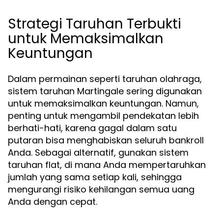
Strategi Taruhan Terbukti
untuk Memaksimalkan
Keuntungan
Dalam permainan seperti taruhan olahraga,
sistem taruhan Martingale sering digunakan
untuk memaksimalkan keuntungan. Namun,
penting untuk mengambil pendekatan lebih
berhati-hati, karena gagal dalam satu
putaran bisa menghabiskan seluruh bankroll
Anda. Sebagai alternatif, gunakan sistem
taruhan flat, di mana Anda mempertaruhkan
jumlah yang sama setiap kali, sehingga
mengurangi risiko kehilangan semua uang
Anda dengan cepat.