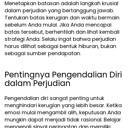
Menetapkan batasan adalah langkah krusial
dalam perjudian yang bertanggung jawab.
Tentukan batas kerugian dan waktu bermain
sebelum Anda mulai. Jika Anda mencapai
batas tersebut, berhentilah dan lihat kembali
strategi Anda. Selalu ingat bahwa perjudian
harus dilihat sebagai bentuk hiburan, bukan
sebagai sumber pendapatan.
Pentingnya Pengendalian Diri
dalam Perjudian
Pengendalian diri sangat penting untuk
menghindari kerugian yang lebih besar. Ketika
emosi mulai mengambil alih, keputusan Anda
mungkin dapat menjadi tidak rasional. Belajar
mengenali sinyal peringatan dan memiliki