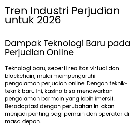
Tren Industri Perjudian
untuk 2026
Dampak Teknologi Baru pada
Perjudian Online
Teknologi baru, seperti realitas virtual dan
blockchain, mulai mempengaruhi
pengalaman perjudian online. Dengan teknik-
teknik baru ini, kasino bisa menawarkan
pengalaman bermain yang lebih imersif.
Beradaptasi dengan perubahan ini akan
menjadi penting bagi pemain dan operator di
masa depan.