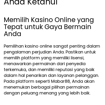
Anda Ketahui
Memilih Kasino Online yang
Tepat untuk Gaya Bermain
Anda
Pemilihan kasino online sangat penting dalam
pengalaman perjudian Anda. Pastikan untuk
memilih platform yang memiliki lisensi,
menawarkan permainan dari penyedia
terkemuka, dan memiliki reputasi yang baik
dalam hal penarikan dan layanan pelanggan.
Pada platform seperti Mabar88, Anda akan
menemukan berbagai pilihan permainan
dengan peluang menang yang lebih baik.