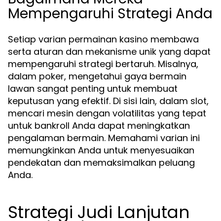
Mempengaruhi Strategi Anda
Setiap varian permainan kasino membawa
serta aturan dan mekanisme unik yang dapat
mempengaruhi strategi bertaruh. Misalnya,
dalam poker, mengetahui gaya bermain
lawan sangat penting untuk membuat
keputusan yang efektif. Di sisi lain, dalam slot,
mencari mesin dengan volatilitas yang tepat
untuk bankroll Anda dapat meningkatkan
pengalaman bermain. Memahami varian ini
memungkinkan Anda untuk menyesuaikan
pendekatan dan memaksimalkan peluang
Anda.
Strategi Judi Lanjutan