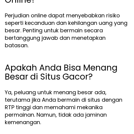
Perjudian online dapat menyebabkan risiko
seperti kecanduan dan kehilangan uang yang
besar. Penting untuk bermain secara
bertanggung jawab dan menetapkan
batasan.
Apakah Anda Bisa Menang
Besar di Situs Gacor?
Ya, peluang untuk menang besar ada,
terutama jika Anda bermain di situs dengan
RTP tinggi dan memahami mekanika
permainan. Namun, tidak ada jaminan
kemenangan.