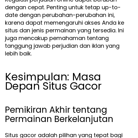
dengan cepat. Penting untuk tetap up-to-
date dengan perubahan-perubahan ini,
karena dapat memengaruhi akses Anda ke
situs dan jenis permainan yang tersedia. Ini
juga mencakup pemahaman tentang
tanggung jawab perjudian dan iklan yang
lebih baik.
Kesimpulan: Masa
Depan Situs Gacor
Pemikiran Akhir tentang
Permainan Berkelanjutan
Situs gacor adalah pilihan yang tepat bagi