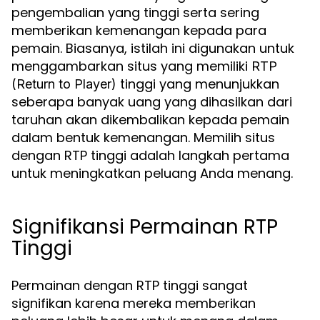
pengembalian yang tinggi serta sering
memberikan kemenangan kepada para
pemain. Biasanya, istilah ini digunakan untuk
menggambarkan situs yang memiliki
RTP
tinggi yang menunjukkan
(Return to Player)
seberapa banyak uang yang dihasilkan dari
taruhan akan dikembalikan kepada pemain
dalam bentuk kemenangan. Memilih situs
dengan RTP tinggi adalah langkah pertama
untuk meningkatkan peluang Anda menang.
Signifikansi Permainan RTP
Tinggi
Permainan dengan RTP tinggi sangat
signifikan karena mereka memberikan