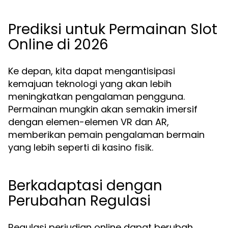
Prediksi untuk Permainan Slot
Online di 2026
Ke depan, kita dapat mengantisipasi
kemajuan teknologi yang akan lebih
meningkatkan pengalaman pengguna.
Permainan mungkin akan semakin imersif
dengan elemen-elemen VR dan AR,
memberikan pemain pengalaman bermain
yang lebih seperti di kasino fisik.
Berkadaptasi dengan
Perubahan Regulasi
Regulasi perjudian online dapat berubah