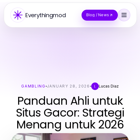
Everythingmod
Blog / News
GAMBLING
JANUARY 28, 2026
Lucas Diaz
L
Panduan Ahli untuk
Situs Gacor: Strategi
Menang untuk 2026