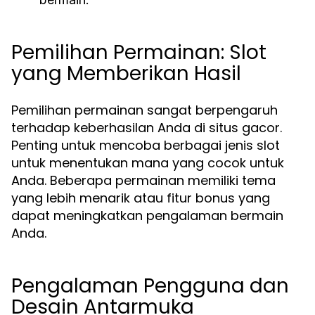
Pemilihan Permainan: Slot
yang Memberikan Hasil
Pemilihan permainan sangat berpengaruh
terhadap keberhasilan Anda di situs gacor.
Penting untuk mencoba berbagai jenis slot
untuk menentukan mana yang cocok untuk
Anda. Beberapa permainan memiliki tema
yang lebih menarik atau fitur bonus yang
dapat meningkatkan pengalaman bermain
Anda.
Pengalaman Pengguna dan
Desain Antarmuka