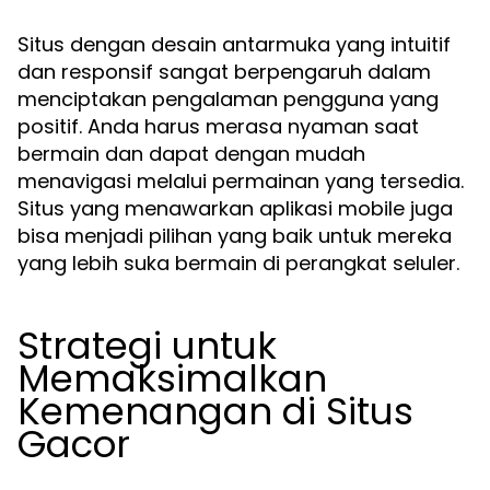
Situs dengan desain antarmuka yang intuitif
dan responsif sangat berpengaruh dalam
menciptakan pengalaman pengguna yang
positif. Anda harus merasa nyaman saat
bermain dan dapat dengan mudah
menavigasi melalui permainan yang tersedia.
Situs yang menawarkan aplikasi mobile juga
bisa menjadi pilihan yang baik untuk mereka
yang lebih suka bermain di perangkat seluler.
Strategi untuk
Memaksimalkan
Kemenangan di Situs
Gacor